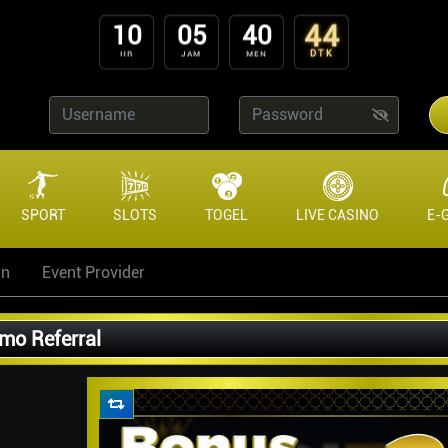
10
05
40
44
HR
JAM
MEN
DTK
SPORT
SLOTS
TOGEL
LIVE CASINO
E-
an
Event Provider
mo Referral