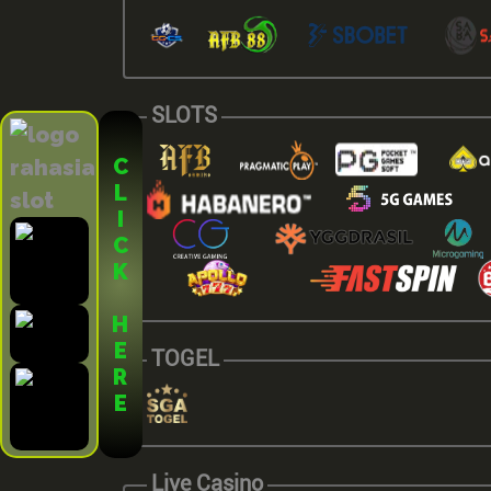
SLOTS
CLICK HERE
TOGEL
Live Casino