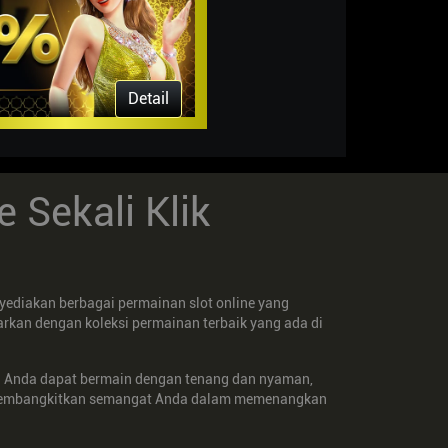
Detail
 Sekali Klik
yediakan berbagai permainan slot online yang
arkan dengan koleksi permainan terbaik yang ada di
si. Anda dapat bermain dengan tenang dan nyaman,
n membangkitkan semangat Anda dalam memenangkan