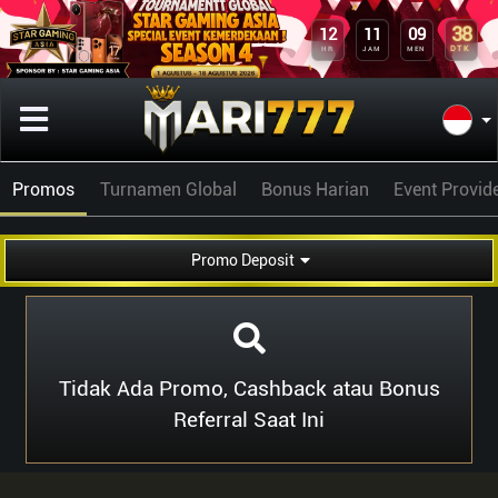
38
12
11
09
DTK
HR
JAM
MEN
Promos
Turnamen Global
Bonus Harian
Event Provid
Promo Deposit
Tidak Ada Promo, Cashback atau Bonus
Referral Saat Ini