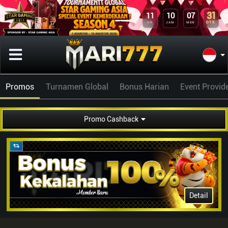
31
11
10
07
DTK
HR
JAM
MEN
Promos
Turnamen Global
Bonus Harian
Event Provid
Promo Cashback
Detail