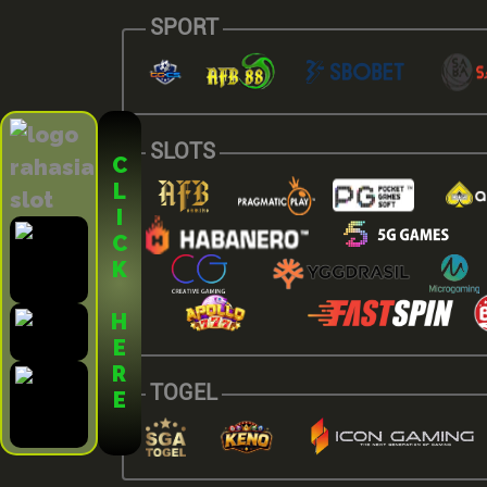
SPORT
SLOTS
CLICK HERE
TOGEL