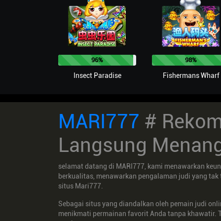
96%
98%
Insect Paradise
Fishermans Wharf
MARI777
# Rekome
Langsung Menan
selamat datang di MARI777, kami menawarkan keungg
berkualitas, menawarkan pengalaman judi yang tak t
situs Mari777.
Sebagai situs yang diandalkan oleh pemain judi on
menikmati permainan favorit Anda tanpa khawati