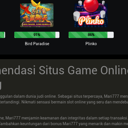
91%
86%
Bird Paradise
Plinko
ndasi Situs Game Online
g
ulan dalam dunia judi online. Sebagai situs terpercaya, Mari777 men
ertandingi. Nikmati sensasi bermain slot online yang seru dan mendeb
line, Mari777 menjamin keamanan dan integritas dalam setiap transak
r. Tambahkan keuntungan dari bonus Mari777 yang menarik dan maki