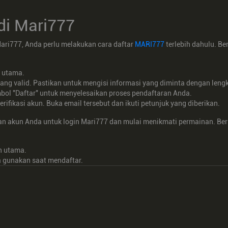
di Mari777
ari777, Anda perlu melakukan cara daftar
MARI777
terlebih dahulu. Be
n utama.
 yang valid. Pastikan untuk mengisi informasi yang diminta dengan leng
ombol "Daftar" untuk menyelesaikan proses pendaftaran Anda.
ifikasi akun. Buka email tersebut dan ikuti petunjuk yang diberikan.
n akun Anda untuk login Mari777 dan mulai menikmati permainan. Berik
n utama.
 gunakan saat mendaftar.