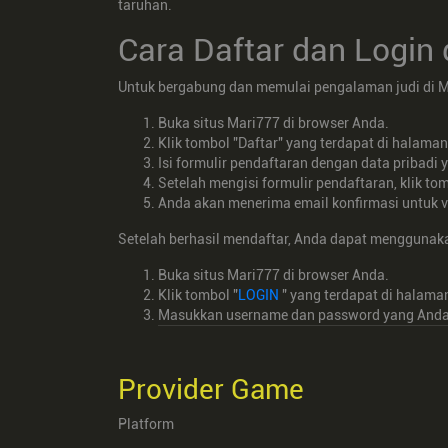
taruhan.
Cara Daftar dan Login 
Untuk bergabung dan memulai pengalaman judi di M
Buka situs Mari777 di browser Anda.
Klik tombol "Daftar" yang terdapat di halama
Isi formulir pendaftaran dengan data pribadi
Setelah mengisi formulir pendaftaran, klik t
Anda akan menerima email konfirmasi untuk ver
Setelah berhasil mendaftar, Anda dapat menggunaka
Buka situs Mari777 di browser Anda.
Klik tombol "
LOGIN
" yang terdapat di halama
Masukkan username dan password yang Anda
Provider Game
Platform