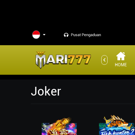
Pusat Pengaduan
HOME
Joker