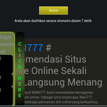
Home
Anda akan dialihkan secara otomatis dalam 7 detik.
CLICK HERE
MARI777
#
Rekomendasi Situs
Game Online Sekali
Klik Langsung Menang
selamat datang di MARI777, kami menawarkan keunggulan
dalam dunia judi online. Sebagai situs terpercaya, Mari777
menyediakan berbagai permainan slot online yang berkualitas,
menawarkan pengalaman judi yang tak tertandingi. Nikmati