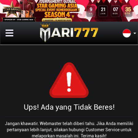
35
9
21
07
DTK
HR
JAM
MEN
Ups! Ada yang Tidak Beres!
Jangan khawatir. Webmaster telah diberi tahu. Jika Anda memiliki
pertanyaan lebih lanjut, silakan hubungi Customer Service untuk
melaporkan masalah ini. Terima kasih!